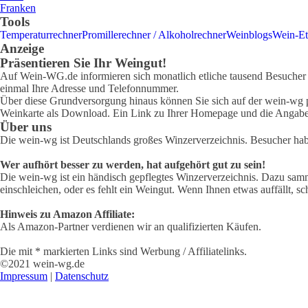
Franken
Tools
Temperaturrechner
Promillerechner / Alkoholrechner
Weinblogs
Wein-Et
Anzeige
Präsentieren Sie Ihr Weingut!
Auf Wein-WG.de informieren sich monatlich etliche tausend Besucher ü
einmal Ihre Adresse und Telefonnummer.
Über diese Grundversorgung hinaus können Sie sich auf der wein-wg pr
Weinkarte als Download. Ein Link zu Ihrer Homepage und die Angabe 
Über uns
Die wein-wg ist Deutschlands großes Winzerverzeichnis. Besucher ha
Wer aufhört besser zu werden, hat aufgehört gut zu sein!
Die wein-wg ist ein händisch gepflegtes Winzerverzeichnis. Dazu samm
einschleichen, oder es fehlt ein Weingut. Wenn Ihnen etwas auffällt, sc
Hinweis zu Amazon Affiliate:
Als Amazon-Partner verdienen wir an qualifizierten Käufen.
Die mit * markierten Links sind Werbung / Affiliatelinks.
©2021 wein-wg.de
Impressum
|
Datenschutz