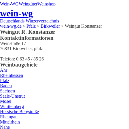
Wein-WG
Weingüter
Weinshop
wein-wg
Deutschlands Winzerverzeichnis
wein-wg.de
>
Pfalz
>
Birkweiler
>
Weingut Konstanzer
Weingut
R.
Konstanzer
Kontaktinformationen
Weinstraße 17
76831
Birkweiler
,
pfalz
Telefon:
0 63 45 / 85 26
Weinbaugebiete
Ahr
Rheinhessen
Pfalz
Baden
Sachsen
Saale-Unstrut
Mosel
Württemberg
Hessische Bergstraße
Rheingau
Mittelrhein
Nahe