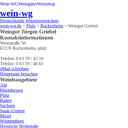
Wein-WG
Weingüter
Weinshop
wein-wg
Deutschlands Winzerverzeichnis
wein-wg.de
>
Pfalz
>
Bockenheim
>
Weingut Griebel
Weingut
Jürgen
Griebel
Kontaktinformationen
Weinstraße 50
67278
Bockenheim
,
pfalz
Telefon:
0 63 59 / 43 10
Telefax:
0 63 59 / 48 63
eMail schreiben
Homepage besuchen
Weinbaugebiete
Ahr
Rheinhessen
Pfalz
Baden
Sachsen
Saale-Unstrut
Mosel
Württemberg
Hessische Bergstraße