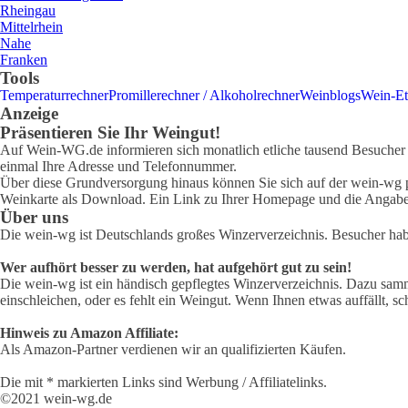
Rheingau
Mittelrhein
Nahe
Franken
Tools
Temperaturrechner
Promillerechner / Alkoholrechner
Weinblogs
Wein-Et
Anzeige
Präsentieren Sie Ihr Weingut!
Auf Wein-WG.de informieren sich monatlich etliche tausend Besucher ü
einmal Ihre Adresse und Telefonnummer.
Über diese Grundversorgung hinaus können Sie sich auf der wein-wg pr
Weinkarte als Download. Ein Link zu Ihrer Homepage und die Angabe 
Über uns
Die wein-wg ist Deutschlands großes Winzerverzeichnis. Besucher ha
Wer aufhört besser zu werden, hat aufgehört gut zu sein!
Die wein-wg ist ein händisch gepflegtes Winzerverzeichnis. Dazu samm
einschleichen, oder es fehlt ein Weingut. Wenn Ihnen etwas auffällt, sc
Hinweis zu Amazon Affiliate:
Als Amazon-Partner verdienen wir an qualifizierten Käufen.
Die mit * markierten Links sind Werbung / Affiliatelinks.
©2021 wein-wg.de