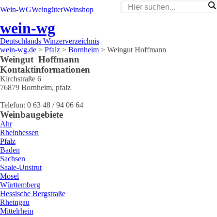
Wein-WG
Weingüter
Weinshop
wein-wg
Deutschlands Winzerverzeichnis
wein-wg.de
>
Pfalz
>
Bornheim
>
Weingut Hoffmann
Weingut
Hoffmann
Kontaktinformationen
Kirchstraße 6
76879
Bornheim
,
pfalz
Telefon:
0 63 48 / 94 06 64
Weinbaugebiete
Ahr
Rheinhessen
Pfalz
Baden
Sachsen
Saale-Unstrut
Mosel
Württemberg
Hessische Bergstraße
Rheingau
Mittelrhein