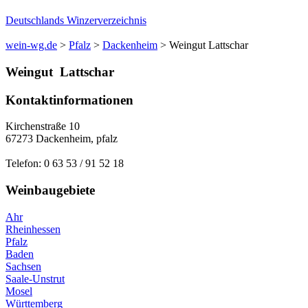
Deutschlands Winzerverzeichnis
wein-wg.de
>
Pfalz
>
Dackenheim
>
Weingut Lattschar
Weingut
Lattschar
Kontaktinformationen
Kirchenstraße 10
67273
Dackenheim
,
pfalz
Telefon:
0 63 53 / 91 52 18
Weinbaugebiete
Ahr
Rheinhessen
Pfalz
Baden
Sachsen
Saale-Unstrut
Mosel
Württemberg