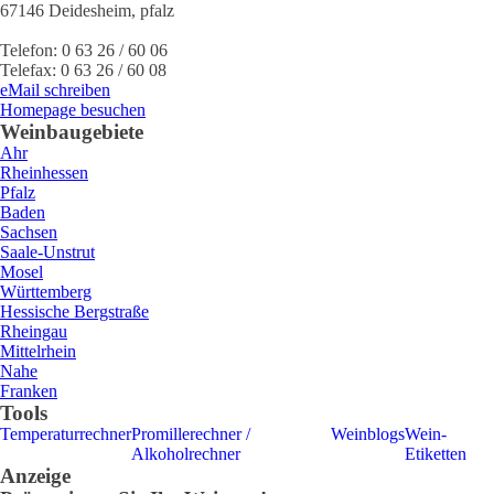
67146
Deidesheim
,
pfalz
Telefon:
0 63 26 / 60 06
Telefax:
0 63 26 / 60 08
eMail schreiben
Homepage besuchen
Weinbaugebiete
Ahr
Rheinhessen
Pfalz
Baden
Sachsen
Saale-Unstrut
Mosel
Württemberg
Hessische Bergstraße
Rheingau
Mittelrhein
Nahe
Franken
Tools
Temperaturrechner
Promillerechner /
Weinblogs
Wein-
Alkoholrechner
Etiketten
Anzeige