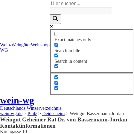
Exact matches only
Wein-
Weingüter
Weinshop
WG
Search in title
Search in content
wein-wg
Deutschlands Winzerverzeichnis
wein-wg.de
>
Pfalz
>
Deidesheim
>
Weingut Bassermann-Jordan
Weingut
Geheimer Rat Dr. von
Bassermann-Jordan
Kontaktinformationen
Kirchgasse 10