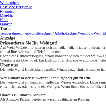
Württemberg
Hessische Bergstraße
Rheingau
Mittelrhein
Nahe
Franken
Tools
Temperaturrechner
Promillerechner / Alkoholrechner
Weinblogs
Wein-Et
Anzeige
Präsentieren Sie Ihr Weingut!
Auf Wein-WG.de informieren sich monatlich etliche tausend Besucher ü
einmal Ihre Adresse und Telefonnummer.
Über diese Grundversorgung hinaus können Sie sich auf der wein-wg pr
Weinkarte als Download. Ein Link zu Ihrer Homepage und die Angabe 
Über uns
Die wein-wg ist Deutschlands großes Winzerverzeichnis. Besucher ha
Wer aufhört besser zu werden, hat aufgehört gut zu sein!
Die wein-wg ist ein händisch gepflegtes Winzerverzeichnis. Dazu samm
einschleichen, oder es fehlt ein Weingut. Wenn Ihnen etwas auffällt, sc
Hinweis zu Amazon Affiliate:
Als Amazon-Partner verdienen wir an qualifizierten Käufen.