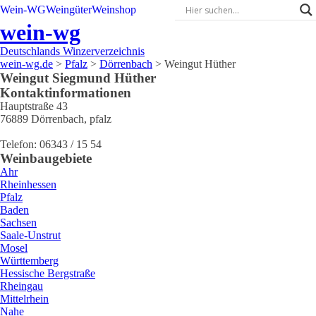
Wein-WG
Weingüter
Weinshop
wein-wg
Deutschlands Winzerverzeichnis
wein-wg.de
>
Pfalz
>
Dörrenbach
>
Weingut Hüther
Weingut
Siegmund
Hüther
Kontaktinformationen
Hauptstraße 43
76889
Dörrenbach
,
pfalz
Telefon:
06343 / 15 54
Weinbaugebiete
Ahr
Rheinhessen
Pfalz
Baden
Sachsen
Saale-Unstrut
Mosel
Württemberg
Hessische Bergstraße
Rheingau
Mittelrhein
Nahe