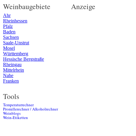
Weinbaugebiete
Anzeige
Ahr
Rheinhessen
Pfalz
Baden
Sachsen
Saale-Unstrut
Mosel
Württemberg
Hessische Bergstraße
Rheingau
Mittelrhein
Nahe
Franken
Tools
Temperaturrechner
Promillerechner / Alkoholrechner
Weinblogs
Wein-Etiketten