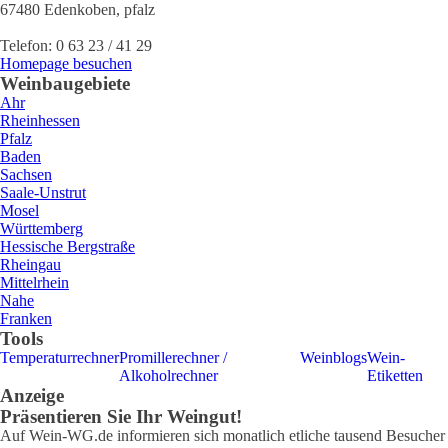
67480
Edenkoben
,
pfalz
Telefon:
0 63 23 / 41 29
Homepage besuchen
Weinbaugebiete
Ahr
Rheinhessen
Pfalz
Baden
Sachsen
Saale-Unstrut
Mosel
Württemberg
Hessische Bergstraße
Rheingau
Mittelrhein
Nahe
Franken
Tools
Temperaturrechner
Promillerechner /
Weinblogs
Wein-
Alkoholrechner
Etiketten
Anzeige
Präsentieren Sie Ihr Weingut!
Auf Wein-WG.de informieren sich monatlich etliche tausend Besucher