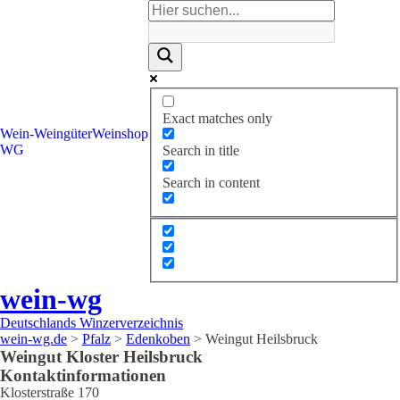
Exact matches only
Wein-
Weingüter
Weinshop
WG
Search in title
Search in content
wein-wg
Deutschlands Winzerverzeichnis
wein-wg.de
>
Pfalz
>
Edenkoben
>
Weingut Heilsbruck
Weingut
Kloster
Heilsbruck
Kontaktinformationen
Klosterstraße 170