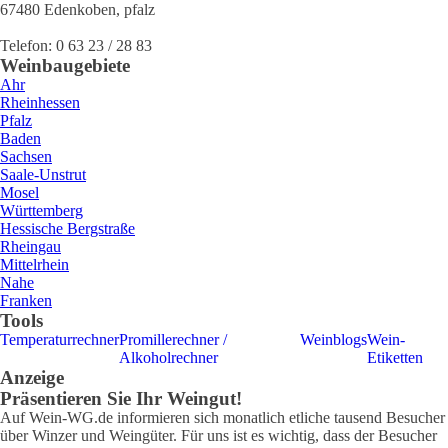
67480
Edenkoben
,
pfalz
Telefon:
0 63 23 / 28 83
Weinbaugebiete
Ahr
Rheinhessen
Pfalz
Baden
Sachsen
Saale-Unstrut
Mosel
Württemberg
Hessische Bergstraße
Rheingau
Mittelrhein
Nahe
Franken
Tools
Temperaturrechner
Promillerechner /
Weinblogs
Wein-
Alkoholrechner
Etiketten
Anzeige
Präsentieren Sie Ihr Weingut!
Auf Wein-WG.de informieren sich monatlich etliche tausend Besucher
über Winzer und Weingüter. Für uns ist es wichtig, dass der Besucher