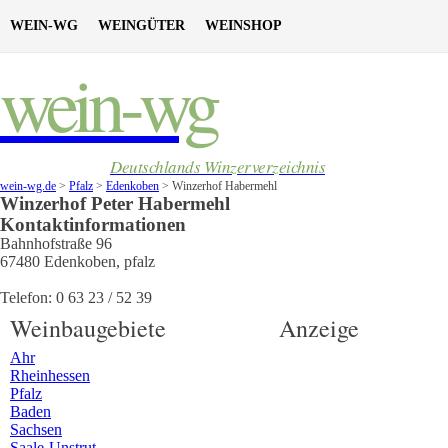
WEIN-WG
WEINGÜTER
WEINSHOP
wein-wg
Deutschlands Winzerverzeichnis
wein-wg.de
>
Pfalz
>
Edenkoben
>
Winzerhof Habermehl
Winzerhof
Peter
Habermehl
Kontaktinformationen
Bahnhofstraße 96
67480
Edenkoben
,
pfalz
Telefon:
0 63 23 / 52 39
Weinbaugebiete
Anzeige
Ahr
Rheinhessen
Pfalz
Baden
Sachsen
Saale-Unstrut