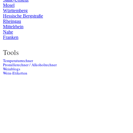
Mosel
Württemberg
Hessische Bergstraße
Rheingau
Mittelrhein
Nahe
Franken
Tools
Temperaturrechner
Promillerechner / Alkoholrechner
Weinblogs
Wein-Etiketten