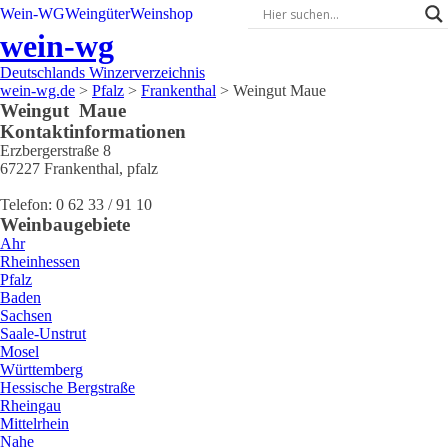
Wein-WG
Weingüter
Weinshop
wein-wg
Deutschlands Winzerverzeichnis
wein-wg.de
>
Pfalz
>
Frankenthal
>
Weingut Maue
Weingut
Maue
Kontaktinformationen
Erzbergerstraße 8
67227
Frankenthal
,
pfalz
Telefon:
0 62 33 / 91 10
Weinbaugebiete
Ahr
Rheinhessen
Pfalz
Baden
Sachsen
Saale-Unstrut
Mosel
Württemberg
Hessische Bergstraße
Rheingau
Mittelrhein
Nahe