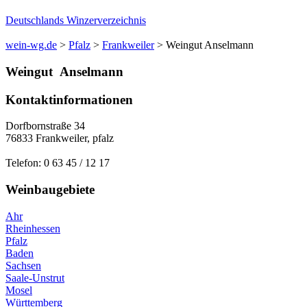
Deutschlands Winzerverzeichnis
wein-wg.de
>
Pfalz
>
Frankweiler
>
Weingut Anselmann
Weingut
Anselmann
Kontaktinformationen
Dorfbornstraße 34
76833
Frankweiler
,
pfalz
Telefon:
0 63 45 / 12 17
Weinbaugebiete
Ahr
Rheinhessen
Pfalz
Baden
Sachsen
Saale-Unstrut
Mosel
Württemberg