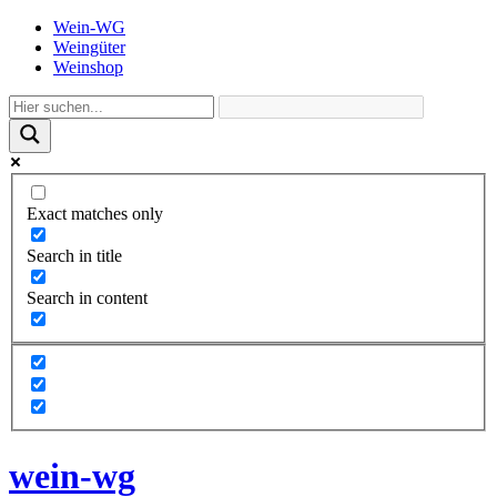
Wein-WG
Weingüter
Weinshop
Exact matches only
Search in title
Search in content
wein-wg