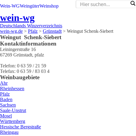
Wein-WG
Weingüter
Weinshop
wein-wg
Deutschlands Winzerverzeichnis
wein-wg.de
>
Pfalz
>
Grünstadt
>
Weingut Schenk-Siebert
Weingut
Schenk-Siebert
Kontaktinformationen
Leiningerstraße 16
67269
Grünstadt
,
pfalz
Telefon:
0 63 59 / 21 59
Telefax:
0 63 59 / 83 03 4
Weinbaugebiete
Ahr
Rheinhessen
Pfalz
Baden
Sachsen
Saale-Unstrut
Mosel
Württemberg
Hessische Bergstraße
Rheingau