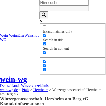
Exact matches only
Wein-
Weingüter
Weinshop
WG
Search in title
Search in content
wein-wg
Deutschlands Winzerverzeichnis
wein-wg.de
>
Pfalz
>
Herxheim
>
Winzergenossenschaft Herxheim
am Berg eG
Winzergenossenschaft
Herxheim am Berg eG
Kontaktinformationen