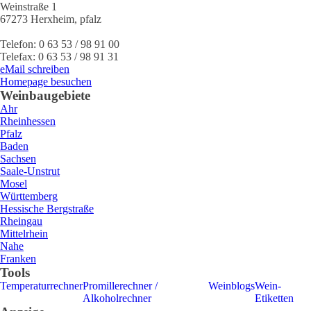
Weinstraße 1
67273
Herxheim
,
pfalz
Telefon:
0 63 53 / 98 91 00
Telefax:
0 63 53 / 98 91 31
eMail schreiben
Homepage besuchen
Weinbaugebiete
Ahr
Rheinhessen
Pfalz
Baden
Sachsen
Saale-Unstrut
Mosel
Württemberg
Hessische Bergstraße
Rheingau
Mittelrhein
Nahe
Franken
Tools
Temperaturrechner
Promillerechner /
Weinblogs
Wein-
Alkoholrechner
Etiketten