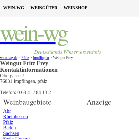
WEIN-WG
WEINGÜTER
WEINSHOP
wein-wg
Deutschlands Winzerverzeichnis
wein-wg.de
>
Pfalz
>
Impflingen
>
Weingut Frey
Weingut
Fritz
Frey
Kontaktinformationen
Obergasse 7
76831
Impflingen
,
pfalz
Telefon:
0 63 41 / 84 13 2
Weinbaugebiete
Anzeige
Ahr
Rheinhessen
Pfalz
Baden
Sachsen
Saale-Unstrut