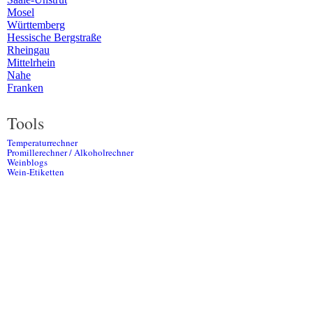
Mosel
Württemberg
Hessische Bergstraße
Rheingau
Mittelrhein
Nahe
Franken
Tools
Temperaturrechner
Promillerechner / Alkoholrechner
Weinblogs
Wein-Etiketten