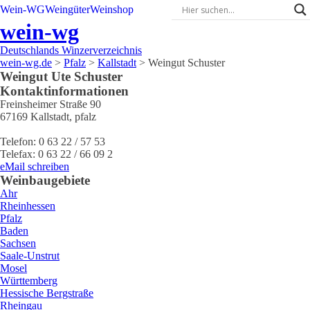
Wein-WG
Weingüter
Weinshop
wein-wg
Deutschlands Winzerverzeichnis
wein-wg.de
>
Pfalz
>
Kallstadt
>
Weingut Schuster
Weingut
Ute
Schuster
Kontaktinformationen
Freinsheimer Straße 90
67169
Kallstadt
,
pfalz
Telefon:
0 63 22 / 57 53
Telefax:
0 63 22 / 66 09 2
eMail schreiben
Weinbaugebiete
Ahr
Rheinhessen
Pfalz
Baden
Sachsen
Saale-Unstrut
Mosel
Württemberg
Hessische Bergstraße
Rheingau