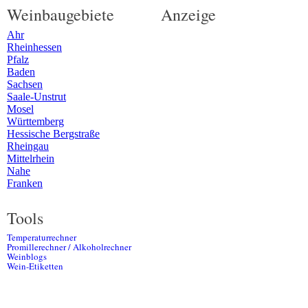
Weinbaugebiete
Anzeige
Ahr
Rheinhessen
Pfalz
Baden
Sachsen
Saale-Unstrut
Mosel
Württemberg
Hessische Bergstraße
Rheingau
Mittelrhein
Nahe
Franken
Tools
Temperaturrechner
Promillerechner / Alkoholrechner
Weinblogs
Wein-Etiketten