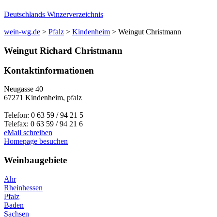
Deutschlands Winzerverzeichnis
wein-wg.de
>
Pfalz
>
Kindenheim
>
Weingut Christmann
Weingut
Richard
Christmann
Kontaktinformationen
Neugasse 40
67271
Kindenheim
,
pfalz
Telefon:
0 63 59 / 94 21 5
Telefax:
0 63 59 / 94 21 6
eMail schreiben
Homepage besuchen
Weinbaugebiete
Ahr
Rheinhessen
Pfalz
Baden
Sachsen