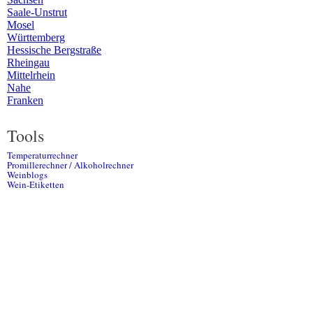
Saale-Unstrut
Mosel
Württemberg
Hessische Bergstraße
Rheingau
Mittelrhein
Nahe
Franken
Tools
Temperaturrechner
Promillerechner / Alkoholrechner
Weinblogs
Wein-Etiketten