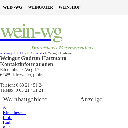
WEIN-WG
WEINGÜTER
WEINSHOP
wein-wg
Deutschlands Winzerverzeichnis
wein-wg.de
>
Pfalz
>
Kirrweiler
>
Weingut Hartmann
Weingut
Gudrun
Hartmann
Kontaktinformationen
Edenkobener Weg 17
67489
Kirrweiler
,
pfalz
Telefon:
0 63 21 / 51 24
Telefax:
0 63 21 / 51 24
Weinbaugebiete
Anzeige
Ahr
Rheinhessen
Pfalz
Baden
Sachsen