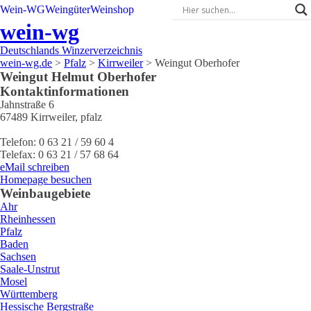
Wein-WG
Weingüter
Weinshop
wein-wg
Deutschlands Winzerverzeichnis
wein-wg.de
>
Pfalz
>
Kirrweiler
>
Weingut Oberhofer
Weingut
Helmut
Oberhofer
Kontaktinformationen
Jahnstraße 6
67489
Kirrweiler
,
pfalz
Telefon:
0 63 21 / 59 60 4
Telefax:
0 63 21 / 57 68 64
eMail schreiben
Homepage besuchen
Weinbaugebiete
Ahr
Rheinhessen
Pfalz
Baden
Sachsen
Saale-Unstrut
Mosel
Württemberg
Hessische Bergstraße