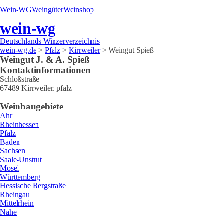
Wein-WG
Weingüter
Weinshop
wein-wg
Deutschlands Winzerverzeichnis
wein-wg.de
>
Pfalz
>
Kirrweiler
>
Weingut Spieß
Weingut
J. & A.
Spieß
Kontaktinformationen
Schloßstraße
67489
Kirrweiler
,
pfalz
Weinbaugebiete
Ahr
Rheinhessen
Pfalz
Baden
Sachsen
Saale-Unstrut
Mosel
Württemberg
Hessische Bergstraße
Rheingau
Mittelrhein
Nahe