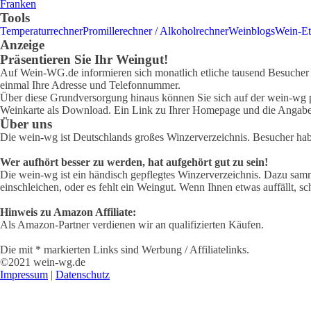
Franken
Tools
Temperaturrechner
Promillerechner / Alkoholrechner
Weinblogs
Wein-Et
Anzeige
Präsentieren Sie Ihr Weingut!
Auf Wein-WG.de informieren sich monatlich etliche tausend Besucher ü
einmal Ihre Adresse und Telefonnummer.
Über diese Grundversorgung hinaus können Sie sich auf der wein-wg pr
Weinkarte als Download. Ein Link zu Ihrer Homepage und die Angabe 
Über uns
Die wein-wg ist Deutschlands großes Winzerverzeichnis. Besucher ha
Wer aufhört besser zu werden, hat aufgehört gut zu sein!
Die wein-wg ist ein händisch gepflegtes Winzerverzeichnis. Dazu samm
einschleichen, oder es fehlt ein Weingut. Wenn Ihnen etwas auffällt, sc
Hinweis zu Amazon Affiliate:
Als Amazon-Partner verdienen wir an qualifizierten Käufen.
Die mit * markierten Links sind Werbung / Affiliatelinks.
©2021 wein-wg.de
Impressum
|
Datenschutz