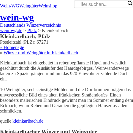
Wein-WG
Weingüter
Weinshop
wein-wg
Deutschlands Winzerverzeichnis
wein-wg.de
>
Pfalz
>
Kleinkarlbach
Kleinkarlbach
,
Pfalz
Postleitzahl (PLZ):
67271
» Homepage
»
Winzer und Weingüter in
Kleinkarlbach
Kleinkarlbach ist eingebettet in rebenbepflanzte Hügel und westlich
geschützt durch die Ausläufer des Haardtgebirges. Weinwanderwege
laden zu Spaziergängen rund um das 920 Einwohner zählende Dorf
ein.
10 Weingüter, sechs einstige Mühlen und die Dorfbrunnen prägen das
unvergessliche Bild eines alten fränkischen Straßendorfes. Einen
besonders malerischen Eindruck gewinnt man im Sommer entlang dem
Eckbach, wenn Reben und Geranien die gepflegten Häuserfassaden
schmücken.
quelle
kleinkarlbach.de
Kleinkarlbach
er Winzer und Weingüter