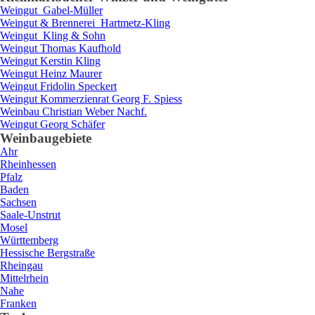
Weingut
Gabel-Müller
Weingut & Brennerei
Hartmetz-Kling
Weingut
Kling & Sohn
Weingut
Thomas
Kaufhold
Weingut
Kerstin
Kling
Weingut
Heinz
Maurer
Weingut
Fridolin
Speckert
Weingut
Kommerzienrat Georg F.
Spiess
Weinbau
Christian
Weber Nachf.
Weingut
Georg
Schäfer
Weinbaugebiete
Ahr
Rheinhessen
Pfalz
Baden
Sachsen
Saale-Unstrut
Mosel
Württemberg
Hessische Bergstraße
Rheingau
Mittelrhein
Nahe
Franken