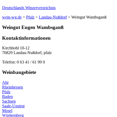
Deutschlands Winzerverzeichnis
wein-wg.de
>
Pfalz
>
Landau-Nußdorf
>
Weingut Wambsganß
Weingut
Eugen
Wambsganß
Kontaktinformationen
Kirchhohl 10-12
76829
Landau-Nußdorf
,
pfalz
Telefon:
0 63 41 / 61 99 0
Weinbaugebiete
Ahr
Rheinhessen
Pfalz
Baden
Sachsen
Saale-Unstrut
Mosel
Württemberg