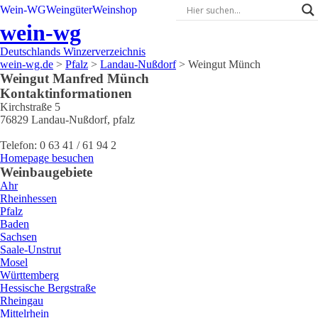
Wein-WG
Weingüter
Weinshop
wein-wg
Deutschlands Winzerverzeichnis
wein-wg.de
>
Pfalz
>
Landau-Nußdorf
>
Weingut Münch
Weingut
Manfred
Münch
Kontaktinformationen
Kirchstraße 5
76829
Landau-Nußdorf
,
pfalz
Telefon:
0 63 41 / 61 94 2
Homepage besuchen
Weinbaugebiete
Ahr
Rheinhessen
Pfalz
Baden
Sachsen
Saale-Unstrut
Mosel
Württemberg
Hessische Bergstraße
Rheingau
Mittelrhein