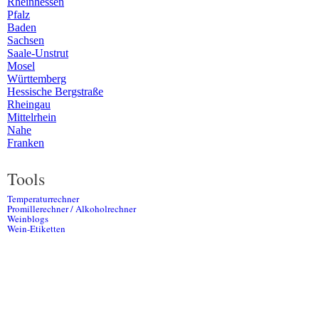
Rheinhessen
Pfalz
Baden
Sachsen
Saale-Unstrut
Mosel
Württemberg
Hessische Bergstraße
Rheingau
Mittelrhein
Nahe
Franken
Tools
Temperaturrechner
Promillerechner / Alkoholrechner
Weinblogs
Wein-Etiketten