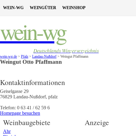
WEIN-WG
WEINGÜTER
WEINSHOP
wein-wg
Deutschlands Winzerverzeichnis
wein-wg.de
>
Pfalz
>
Landau-Nußdorf
>
Weingut Pfaffmann
Weingut
Otto
Pfaffmann
Kontaktinformationen
Geiselgasse 29
76829
Landau-Nußdorf
,
pfalz
Telefon:
0 63 41 / 62 59 6
Homepage besuchen
Weinbaugebiete
Anzeige
Ahr