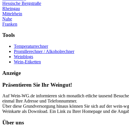
Hessische Bergstraße
Rheingau
Mittelrhein
Nahe
Franken
Tools
Temperaturrechner
Promillerechner / Alkoholrechner
Weinblogs
Wein-Etiketten
Anzeige
Präsentieren Sie Ihr Weingut!
Auf Wein-WG.de informieren sich monatlich etliche tausend Besucher 
einmal Ihre Adresse und Telefonnummer.
Über diese Grundversorgung hinaus können Sie sich auf der wein-wg p
Weinkarte als Download. Ein Link zu Ihrer Homepage und die Angabe
Über uns