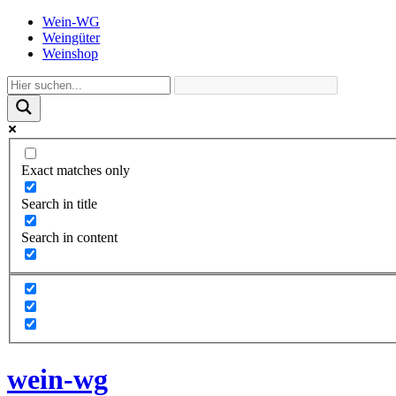
Wein-WG
Weingüter
Weinshop
Exact matches only
Search in title
Search in content
wein-wg