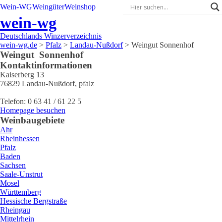
Wein-WG
Weingüter
Weinshop
wein-wg
Deutschlands Winzerverzeichnis
wein-wg.de
>
Pfalz
>
Landau-Nußdorf
>
Weingut Sonnenhof
Weingut
Sonnenhof
Kontaktinformationen
Kaiserberg 13
76829
Landau-Nußdorf
,
pfalz
Telefon:
0 63 41 / 61 22 5
Homepage besuchen
Weinbaugebiete
Ahr
Rheinhessen
Pfalz
Baden
Sachsen
Saale-Unstrut
Mosel
Württemberg
Hessische Bergstraße
Rheingau
Mittelrhein