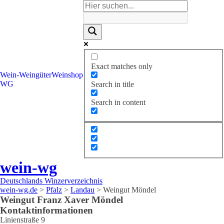
Exact matches only
Wein-
Weingüter
Weinshop
WG
Search in title
Search in content
wein-wg
Deutschlands Winzerverzeichnis
wein-wg.de
>
Pfalz
>
Landau
>
Weingut Möndel
Weingut
Franz Xaver
Möndel
Kontaktinformationen
Linienstraße 9