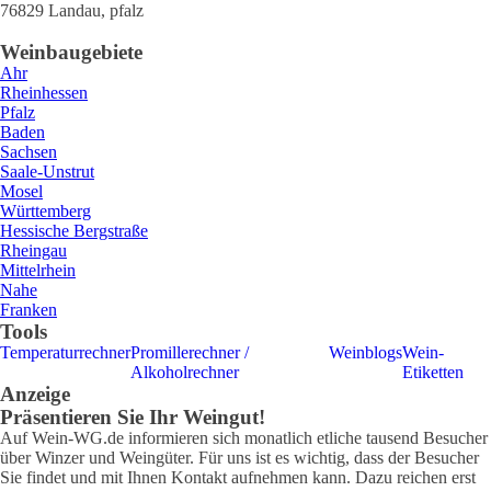
76829
Landau
,
pfalz
Weinbaugebiete
Ahr
Rheinhessen
Pfalz
Baden
Sachsen
Saale-Unstrut
Mosel
Württemberg
Hessische Bergstraße
Rheingau
Mittelrhein
Nahe
Franken
Tools
Temperaturrechner
Promillerechner /
Weinblogs
Wein-
Alkoholrechner
Etiketten
Anzeige
Präsentieren Sie Ihr Weingut!
Auf Wein-WG.de informieren sich monatlich etliche tausend Besucher
über Winzer und Weingüter. Für uns ist es wichtig, dass der Besucher
Sie findet und mit Ihnen Kontakt aufnehmen kann. Dazu reichen erst