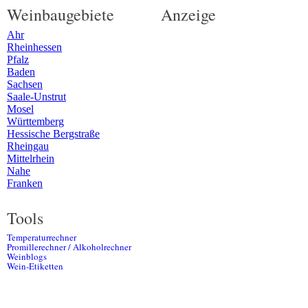
Weinbaugebiete
Anzeige
Ahr
Rheinhessen
Pfalz
Baden
Sachsen
Saale-Unstrut
Mosel
Württemberg
Hessische Bergstraße
Rheingau
Mittelrhein
Nahe
Franken
Tools
Temperaturrechner
Promillerechner / Alkoholrechner
Weinblogs
Wein-Etiketten