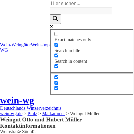
Exact matches only
Wein-
Weingüter
Weinshop
WG
Search in title
Search in content
wein-wg
Deutschlands Winzerverzeichnis
wein-wg.de
>
Pfalz
>
Maikammer
>
Weingut Müller
Weingut
Otto und Hubert
Müller
Kontaktinformationen
Weinstraße Süd 45