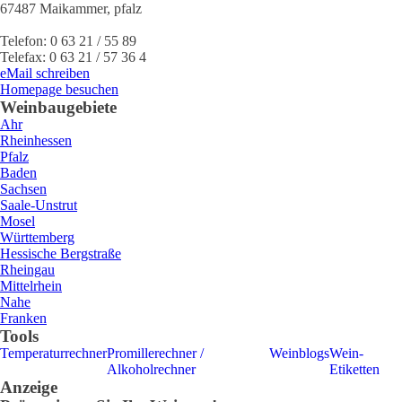
67487
Maikammer
,
pfalz
Telefon:
0 63 21 / 55 89
Telefax:
0 63 21 / 57 36 4
eMail schreiben
Homepage besuchen
Weinbaugebiete
Ahr
Rheinhessen
Pfalz
Baden
Sachsen
Saale-Unstrut
Mosel
Württemberg
Hessische Bergstraße
Rheingau
Mittelrhein
Nahe
Franken
Tools
Temperaturrechner
Promillerechner /
Weinblogs
Wein-
Alkoholrechner
Etiketten
Anzeige