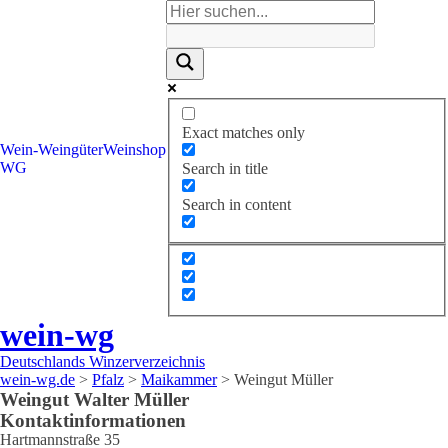
Exact matches only
Wein-
Weingüter
Weinshop
WG
Search in title
Search in content
wein-wg
Deutschlands Winzerverzeichnis
wein-wg.de
>
Pfalz
>
Maikammer
>
Weingut Müller
Weingut
Walter
Müller
Kontaktinformationen
Hartmannstraße 35