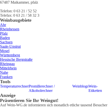
67487
Maikammer
,
pfalz
Telefon:
0 63 21 / 52 52
Telefax:
0 63 21 / 58 32 3
Weinbaugebiete
Ahr
Rheinhessen
Pfalz
Baden
Sachsen
Saale-Unstrut
Mosel
Württemberg
Hessische Bergstraße
Rheingau
Mittelrhein
Nahe
Franken
Tools
Temperaturrechner
Promillerechner /
Weinblogs
Wein-
Alkoholrechner
Etiketten
Anzeige
Präsentieren Sie Ihr Weingut!
Auf Wein-WG.de informieren sich monatlich etliche tausend Besucher