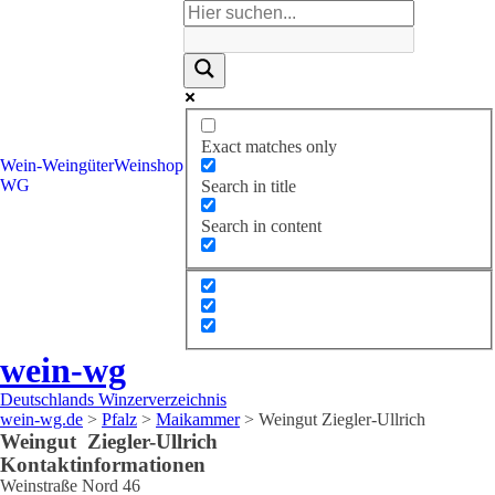
Exact matches only
Wein-
Weingüter
Weinshop
WG
Search in title
Search in content
wein-wg
Deutschlands Winzerverzeichnis
wein-wg.de
>
Pfalz
>
Maikammer
>
Weingut Ziegler-Ullrich
Weingut
Ziegler-Ullrich
Kontaktinformationen
Weinstraße Nord 46