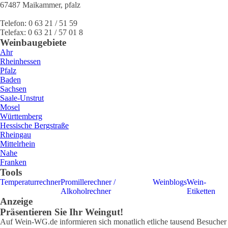
67487
Maikammer
,
pfalz
Telefon:
0 63 21 / 51 59
Telefax:
0 63 21 / 57 01 8
Weinbaugebiete
Ahr
Rheinhessen
Pfalz
Baden
Sachsen
Saale-Unstrut
Mosel
Württemberg
Hessische Bergstraße
Rheingau
Mittelrhein
Nahe
Franken
Tools
Temperaturrechner
Promillerechner /
Weinblogs
Wein-
Alkoholrechner
Etiketten
Anzeige
Präsentieren Sie Ihr Weingut!
Auf Wein-WG.de informieren sich monatlich etliche tausend Besucher