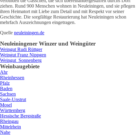
verbinden die Gässchen, die sich übereinandergestaffelt durchs Dorf
ziehen. Rund 900 Menschen wohnen in Neuleiningen, und sie pflegen
ihren Heimatort mit Liebe zum Detail und mit Respekt vor seiner
Geschichte. Die sorgfältige Restaurierung hat Neuleiningen schon
mehrfach Auszeichnungen eingetragen.
Quelle
neuleiningen.de
Neuleiningen
er Winzer und Weingüter
Weingut
Rudi
Rüttger
Weingut
Franz
Nippgen
Weingut
Sonnenberg
Weinbaugebiete
Ahr
Rheinhessen
Pfalz
Baden
Sachsen
Saale-Unstrut
Mosel
Württemberg
Hessische Bergstraße
Rheingau
Mittelrhein
Nahe