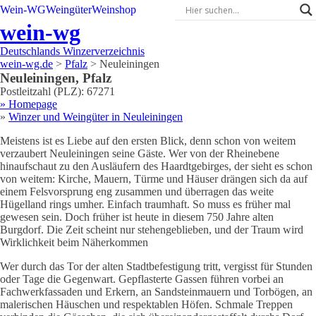
Wein-WG
Weingüter
Weinshop
wein-wg
Deutschlands Winzerverzeichnis
wein-wg.de
>
Pfalz
>
Neuleiningen
Neuleiningen
,
Pfalz
Postleitzahl (PLZ):
67271
» Homepage
»
Winzer und Weingüter in
Neuleiningen
Meistens ist es Liebe auf den ersten Blick, denn schon von weitem
verzaubert Neuleiningen seine Gäste. Wer von der Rheinebene
hinaufschaut zu den Ausläufern des Haardtgebirges, der sieht es schon
von weitem: Kirche, Mauern, Türme und Häuser drängen sich da auf
einem Felsvorsprung eng zusammen und überragen das weite
Hügelland rings umher. Einfach traumhaft. So muss es früher mal
gewesen sein. Doch früher ist heute in diesem 750 Jahre alten
Burgdorf. Die Zeit scheint nur stehengeblieben, und der Traum wird
Wirklichkeit beim Näherkommen
Wer durch das Tor der alten Stadtbefestigung tritt, vergisst für Stunden
oder Tage die Gegenwart. Gepflasterte Gassen führen vorbei an
Fachwerkfassaden und Erkern, an Sandsteinmauern und Torbögen, an
malerischen Häuschen und respektablen Höfen. Schmale Treppen