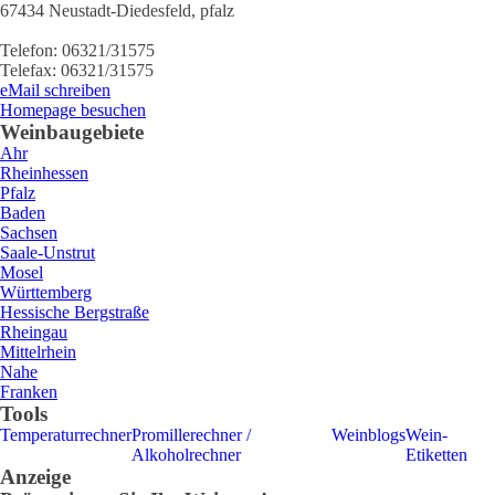
67434
Neustadt-Diedesfeld
,
pfalz
Telefon:
06321/31575
Telefax:
06321/31575
eMail schreiben
Homepage besuchen
Weinbaugebiete
Ahr
Rheinhessen
Pfalz
Baden
Sachsen
Saale-Unstrut
Mosel
Württemberg
Hessische Bergstraße
Rheingau
Mittelrhein
Nahe
Franken
Tools
Temperaturrechner
Promillerechner /
Weinblogs
Wein-
Alkoholrechner
Etiketten
Anzeige