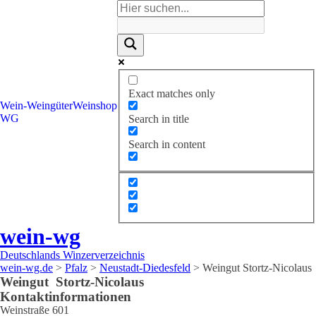
Exact matches only
Wein-
Weingüter
Weinshop
WG
Search in title
Search in content
wein-wg
Deutschlands Winzerverzeichnis
wein-wg.de
>
Pfalz
>
Neustadt-Diedesfeld
>
Weingut Stortz-Nicolaus
Weingut
Stortz-Nicolaus
Kontaktinformationen
Weinstraße 601