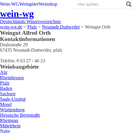
Wein-WG
Weingüter
Weinshop
wein-wg
Deutschlands Winzerverzeichnis
wein-wg.de
>
Pfalz
>
Neustadt-Duttweiler
>
Weingut Orth
Weingut
Alfred
Orth
Kontaktinformationen
Dudostraße 29
67435
Neustadt-Duttweiler
,
pfalz
Telefon:
0 63 27 / 46 23
Weinbaugebiete
Ahr
Rheinhessen
Pfalz
Baden
Sachsen
Saale-Unstrut
Mosel
Württemberg
Hessische Bergstraße
Rheingau
Mittelrhein
Nahe