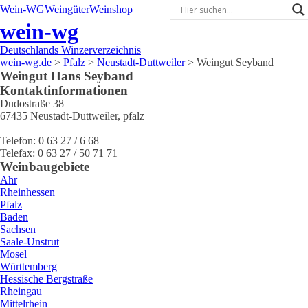
Wein-WG
Weingüter
Weinshop
wein-wg
Deutschlands Winzerverzeichnis
wein-wg.de
>
Pfalz
>
Neustadt-Duttweiler
>
Weingut Seyband
Weingut
Hans
Seyband
Kontaktinformationen
Dudostraße 38
67435
Neustadt-Duttweiler
,
pfalz
Telefon:
0 63 27 / 6 68
Telefax:
0 63 27 / 50 71 71
Weinbaugebiete
Ahr
Rheinhessen
Pfalz
Baden
Sachsen
Saale-Unstrut
Mosel
Württemberg
Hessische Bergstraße
Rheingau
Mittelrhein