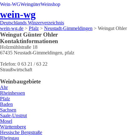
Wein-WG
Weingüter
Weinshop
wein-wg
Deutschlands Winzerverzeichnis
wein-wg.de
>
Pfalz
>
Neustadt-Gimmeldingen
>
Weingut Ohler
Weingut
Günter
Ohler
Kontaktinformationen
Holzmühlstraße 18
67435
Neustadt-Gimmeldingen
,
pfalz
Telefon:
0 63 21 / 63 22
Straußwirtschaft
Weinbaugebiete
Ahr
Rheinhessen
Pfalz
Baden
Sachsen
Saale-Unstrut
Mosel
Württemberg
Hessische Bergstraße
Rheingau