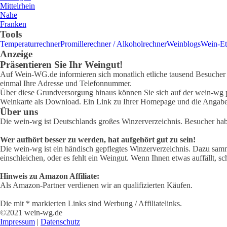
Mittelrhein
Nahe
Franken
Tools
Temperaturrechner
Promillerechner / Alkoholrechner
Weinblogs
Wein-Et
Anzeige
Präsentieren Sie Ihr Weingut!
Auf Wein-WG.de informieren sich monatlich etliche tausend Besucher ü
einmal Ihre Adresse und Telefonnummer.
Über diese Grundversorgung hinaus können Sie sich auf der wein-wg pr
Weinkarte als Download. Ein Link zu Ihrer Homepage und die Angabe 
Über uns
Die wein-wg ist Deutschlands großes Winzerverzeichnis. Besucher ha
Wer aufhört besser zu werden, hat aufgehört gut zu sein!
Die wein-wg ist ein händisch gepflegtes Winzerverzeichnis. Dazu samm
einschleichen, oder es fehlt ein Weingut. Wenn Ihnen etwas auffällt, sc
Hinweis zu Amazon Affiliate:
Als Amazon-Partner verdienen wir an qualifizierten Käufen.
Die mit * markierten Links sind Werbung / Affiliatelinks.
©2021 wein-wg.de
Impressum
|
Datenschutz