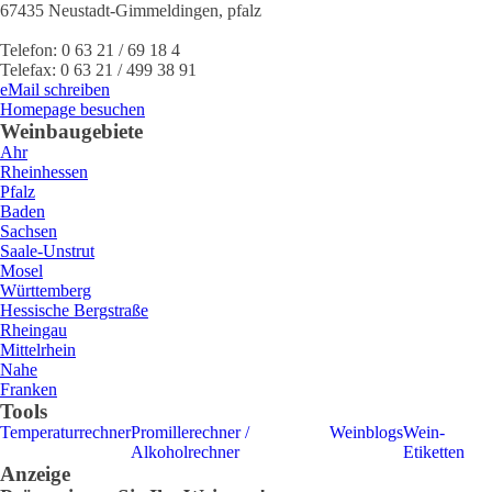
67435
Neustadt-Gimmeldingen
,
pfalz
Telefon:
0 63 21 / 69 18 4
Telefax:
0 63 21 / 499 38 91
eMail schreiben
Homepage besuchen
Weinbaugebiete
Ahr
Rheinhessen
Pfalz
Baden
Sachsen
Saale-Unstrut
Mosel
Württemberg
Hessische Bergstraße
Rheingau
Mittelrhein
Nahe
Franken
Tools
Temperaturrechner
Promillerechner /
Weinblogs
Wein-
Alkoholrechner
Etiketten
Anzeige