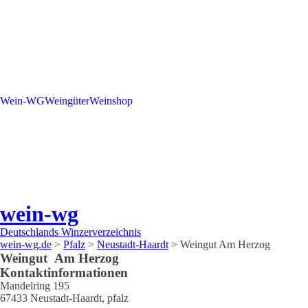
Wein-WG
Weingüter
Weinshop
wein-wg
Deutschlands Winzerverzeichnis
wein-wg.de
>
Pfalz
>
Neustadt-Haardt
>
Weingut Am Herzog
Weingut
Am Herzog
Kontaktinformationen
Mandelring 195
67433
Neustadt-Haardt
,
pfalz