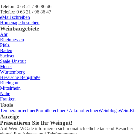
Telefon:
0 63 21 / 96 86 46
Telefax:
0 63 21 / 96 86 47
eMail schreiben
Homepage besuchen
Weinbaugebiete
Ahr
Rheinhessen
Pfalz
Baden
Sachsen
Saale-Unstrut
Mosel
Württemberg
Hessische Bergstraße
Rheingau
Mittelrhein
Nahe
Franken
Tools
Temperaturrechner
Promillerechner / Alkoholrechner
Weinblogs
Wein-Et
Anzeige
Präsentieren Sie Ihr Weingut!
Auf Wein-WG.de informieren sich monatlich etliche tausend Besucher ü
einmal Ihre Adresse und Telefonnummer.