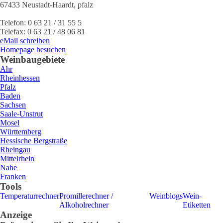
67433
Neustadt-Haardt
,
pfalz
Telefon:
0 63 21 / 31 55 5
Telefax:
0 63 21 / 48 06 81
eMail schreiben
Homepage besuchen
Weinbaugebiete
Ahr
Rheinhessen
Pfalz
Baden
Sachsen
Saale-Unstrut
Mosel
Württemberg
Hessische Bergstraße
Rheingau
Mittelrhein
Nahe
Franken
Tools
Temperaturrechner
Promillerechner /
Weinblogs
Wein-
Alkoholrechner
Etiketten
Anzeige