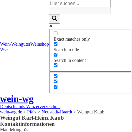
Exact matches only
Wein-
Weingüter
Weinshop
WG
Search in title
Search in content
wein-wg
Deutschlands Winzerverzeichnis
wein-wg.de
>
Pfalz
>
Neustadt-Haardt
>
Weingut Kaub
Weingut
Karl-Heinz
Kaub
Kontaktinformationen
Mandelring 55a