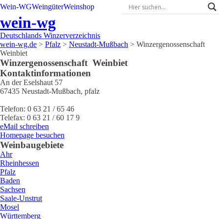
Wein-WG
Weingüter
Weinshop
wein-wg
Deutschlands Winzerverzeichnis
wein-wg.de
>
Pfalz
>
Neustadt-Mußbach
>
Winzergenossenschaft
Weinbiet
Winzergenossenschaft
Weinbiet
Kontaktinformationen
An der Eselshaut 57
67435
Neustadt-Mußbach
,
pfalz
Telefon:
0 63 21 / 65 46
Telefax:
0 63 21 / 60 17 9
eMail schreiben
Homepage besuchen
Weinbaugebiete
Ahr
Rheinhessen
Pfalz
Baden
Sachsen
Saale-Unstrut
Mosel
Württemberg