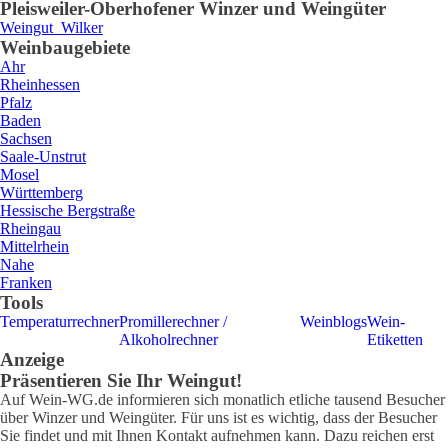
Pleisweiler-Oberhofen
er Winzer und Weingüter
Weingut
Wilker
Weinbaugebiete
Ahr
Rheinhessen
Pfalz
Baden
Sachsen
Saale-Unstrut
Mosel
Württemberg
Hessische Bergstraße
Rheingau
Mittelrhein
Nahe
Franken
Tools
Temperaturrechner
Promillerechner /
Weinblogs
Wein-
Alkoholrechner
Etiketten
Anzeige
Präsentieren Sie Ihr Weingut!
Auf Wein-WG.de informieren sich monatlich etliche tausend Besucher
über Winzer und Weingüter. Für uns ist es wichtig, dass der Besucher
Sie findet und mit Ihnen Kontakt aufnehmen kann. Dazu reichen erst