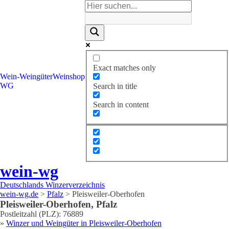
Exact matches only
Wein-
Weingüter
Weinshop
WG
Search in title
Search in content
wein-wg
Deutschlands Winzerverzeichnis
wein-wg.de
>
Pfalz
>
Pleisweiler-Oberhofen
Pleisweiler-Oberhofen
,
Pfalz
Postleitzahl (PLZ):
76889
»
Winzer und Weingüter in
Pleisweiler-Oberhofen