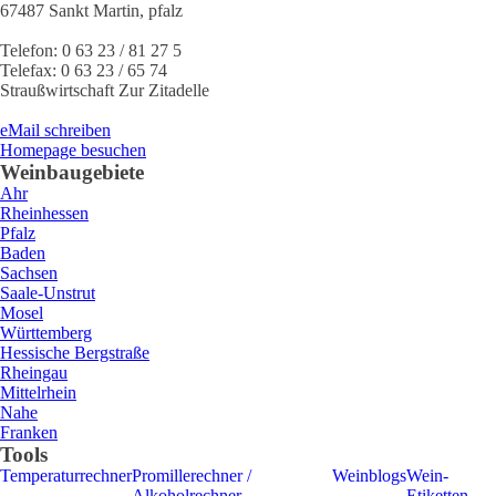
67487
Sankt Martin
,
pfalz
Telefon:
0 63 23 / 81 27 5
Telefax:
0 63 23 / 65 74
Straußwirtschaft Zur Zitadelle
eMail schreiben
Homepage besuchen
Weinbaugebiete
Ahr
Rheinhessen
Pfalz
Baden
Sachsen
Saale-Unstrut
Mosel
Württemberg
Hessische Bergstraße
Rheingau
Mittelrhein
Nahe
Franken
Tools
Temperaturrechner
Promillerechner /
Weinblogs
Wein-
Alkoholrechner
Etiketten