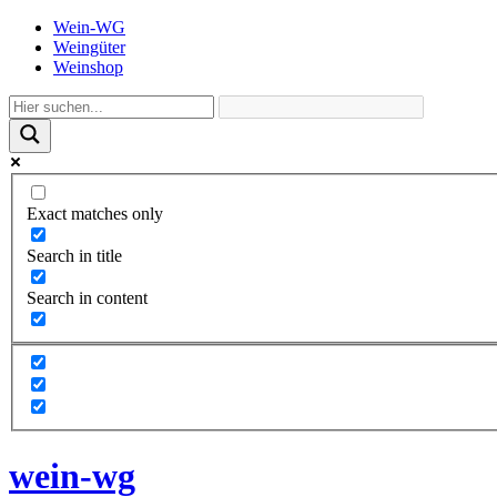
Wein-WG
Weingüter
Weinshop
Exact matches only
Search in title
Search in content
wein-wg