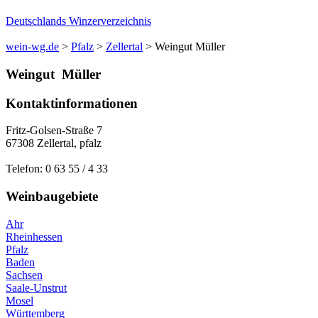
Deutschlands Winzerverzeichnis
wein-wg.de
>
Pfalz
>
Zellertal
>
Weingut Müller
Weingut
Müller
Kontaktinformationen
Fritz-Golsen-Straße 7
67308
Zellertal
,
pfalz
Telefon:
0 63 55 / 4 33
Weinbaugebiete
Ahr
Rheinhessen
Pfalz
Baden
Sachsen
Saale-Unstrut
Mosel
Württemberg