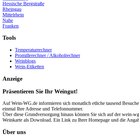
Hessische Bergstraße
Rheingau
Mittelrhein
Nahe
Franken
Tools
Temperaturrechner
Promillerechner / Alkoholrechner
Weinblogs
Wein-Etiketten
Anzeige
Präsentieren Sie Ihr Weingut!
Auf Wein-WG.de informieren sich monatlich etliche tausend Besucher 
einmal Ihre Adresse und Telefonnummer.
Über diese Grundversorgung hinaus können Sie sich auf der wein-wg p
Weinkarte als Download. Ein Link zu Ihrer Homepage und die Angabe
Über uns