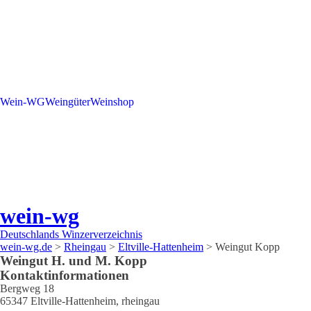
Wein-WG
Weingüter
Weinshop
wein-wg
Deutschlands Winzerverzeichnis
wein-wg.de
>
Rheingau
>
Eltville-Hattenheim
>
Weingut Kopp
Weingut
H. und M.
Kopp
Kontaktinformationen
Bergweg 18
65347
Eltville-Hattenheim
,
rheingau