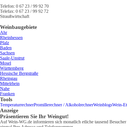
Telefon:
0 67 23 / 99 92 70
Telefax:
0 67 23 / 99 92 72
Straußwirtschaft
Weinbaugebiete
Ahr
Rheinhessen
Pfalz
Baden
Sachsen
Saale-Unstrut
Mosel
Württemberg
Hessische Bergstraße
Rheingau
Mittelrhein
Nahe
Franken
Tools
Temperaturrechner
Promillerechner / Alkoholrechner
Weinblogs
Wein-Et
Anzeige
Präsentieren Sie Ihr Weingut!
Auf Wein-WG.de informieren sich monatlich etliche tausend Besucher ü
einmal Ihre Adresse und Telefonnummer.