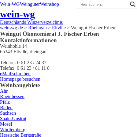
Wein-WG
Weingüter
Weinshop
wein-wg
Deutschlands Winzerverzeichnis
wein-wg.de
>
Rheingau
>
Eltville
>
Weingut Fischer Erben
Weingut
Ökonomierat J.
Fischer Erben
Kontaktinformationen
Weinhohle 14
65343
Eltville
,
rheingau
Telefon:
0 61 23 / 24 37
Telefax:
0 61 23 / 81 11 8
eMail schreiben
Homepage besuchen
Weinbaugebiete
Ahr
Rheinhessen
Pfalz
Baden
Sachsen
Saale-Unstrut
Mosel
Württemberg
Hessische Bergstraße