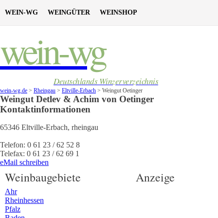
WEIN-WG
WEINGÜTER
WEINSHOP
wein-wg
Deutschlands Winzerverzeichnis
wein-wg.de
>
Rheingau
>
Eltville-Erbach
>
Weingut Oetinger
Weingut
Detlev & Achim von
Oetinger
Kontaktinformationen
65346
Eltville-Erbach
,
rheingau
Telefon:
0 61 23 / 62 52 8
Telefax:
0 61 23 / 62 69 1
eMail schreiben
Weinbaugebiete
Anzeige
Ahr
Rheinhessen
Pfalz
Baden