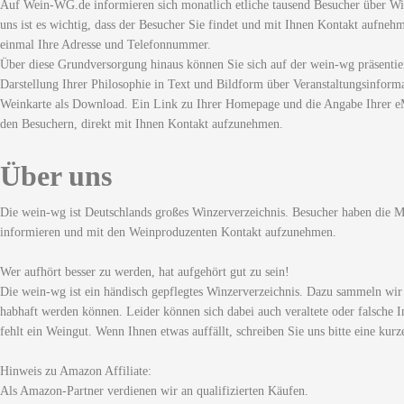
Auf Wein-WG.de informieren sich monatlich etliche tausend Besucher über Wi
uns ist es wichtig, dass der Besucher Sie findet und mit Ihnen Kontakt aufneh
einmal Ihre Adresse und Telefonnummer.
Über diese Grundversorgung hinaus können Sie sich auf der wein-wg präsentie
Darstellung Ihrer Philosophie in Text und Bildform über Veranstaltungsinforma
Weinkarte als Download. Ein Link zu Ihrer Homepage und die Angabe Ihrer eM
den Besuchern, direkt mit Ihnen Kontakt aufzunehmen.
Über uns
Die wein-wg ist Deutschlands großes Winzerverzeichnis. Besucher haben die Mö
informieren und mit den Weinproduzenten Kontakt aufzunehmen.
Wer aufhört besser zu werden, hat aufgehört gut zu sein!
Die wein-wg ist ein händisch gepflegtes Winzerverzeichnis. Dazu sammeln wir
habhaft werden können. Leider können sich dabei auch veraltete oder falsche I
fehlt ein Weingut. Wenn Ihnen etwas auffällt, schreiben Sie uns bitte eine kurz
Hinweis zu Amazon Affiliate:
Als Amazon-Partner verdienen wir an qualifizierten Käufen.