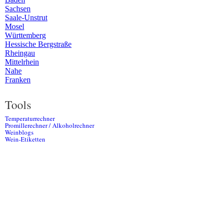
Sachsen
Saale-Unstrut
Mosel
Württemberg
Hessische Bergstraße
Rheingau
Mittelrhein
Nahe
Franken
Tools
Temperaturrechner
Promillerechner / Alkoholrechner
Weinblogs
Wein-Etiketten