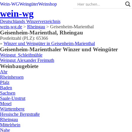
Wein-WG
Weingüter
Weinshop
wein-wg
Deutschlands Winzerverzeichnis
wein-wg.de
>
Rheingau
>
Geisenheim-Marienthal
Geisenheim-Marienthal
,
Rheingau
Postleitzahl (PLZ):
65366
»
Winzer und Weingüter in
Geisenheim-Marienthal
Geisenheim-Marienthal
er Winzer und Weingüter
Weingut
Schleifmühle
Weingut
Alexander
Freimuth
Weinbaugebiete
Ahr
Rheinhessen
Pfalz
Baden
Sachsen
Saale-Unstrut
Mosel
Württemberg
Hessische Bergstraße
Rheingau
Mittelrhein
Nahe